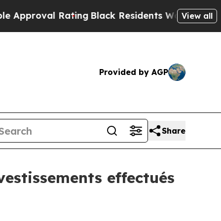
val Rating
Black Residents Warned of Abusive Co
View all
Provided by AGP
Share
nvestissements effectués