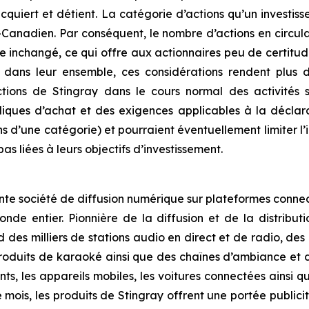
 acquiert et détient. La catégorie d’actions qu’un investis
Canadien. Par conséquent, le nombre d’actions en circula
e inchangé, ce qui offre aux actionnaires peu de certitu
s leur ensemble, ces considérations rendent plus diffi
actions de Stingray dans le cours normal des activités
ubliques d’achat et des exigences applicables à la décla
ons d’une catégorie) et pourraient éventuellement limiter l
as liées à leurs objectifs d’investissement.
tante société de diffusion numérique sur plateformes conn
e entier. Pionnière de la diffusion et de la distributi
des milliers de stations audio en direct et de radio, des
duits de karaoké ainsi que des chaînes d’ambiance et de 
gents, les appareils mobiles, les voitures connectées ainsi
ois, les produits de Stingray offrent une portée publici