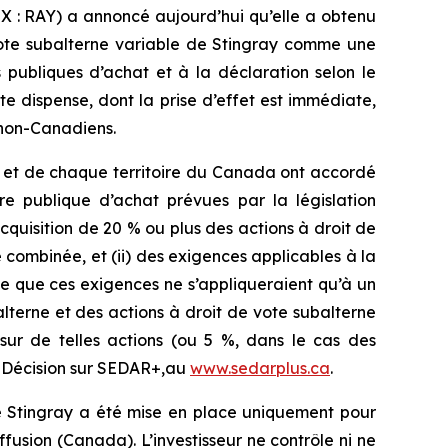
X : RAY) a annoncé aujourd’hui qu’elle a obtenu
 vote subalterne variable de Stingray comme une
 publiques d’achat et à la déclaration selon le
e dispense, dont la prise d’effet est immédiate,
s non-Canadiens.
e et de chaque territoire du Canada ont accordé
re publique d’achat prévues par la législation
cquisition de 20 % ou plus des actions à droit de
 combinée, et (ii) des exigences applicables à la
te que ces exigences ne s’appliqueraient qu’à un
lterne et des actions à droit de vote subalterne
sur de telles actions (ou 5 %, dans le cas des
a Décision sur SEDAR+,au
www.sedarplus.ca
.
de Stingray a été mise en place uniquement pour
ffusion
(Canada). L’investisseur ne contrôle ni ne