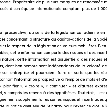
monde. Propriétaire de plusieurs marques de renommée m
uccès à son équipe internationale comptant plus de 1 000
n prospective, au sens de la législation canadienne en v
és concernant la structure du capital-actions de la Sociét
s et le respect de la législation en valeurs mobilières. Bie
bles, cette information comporte des risques et des incer
 nature, cette information est assujettie à des risques e
nts, dont bon nombre sont indépendants de la volonté de S
son entreprise et pourraient faire en sorte que les résu
onnaît l’information prospective à l’emploi de mots et d’e
», « planifier », « croire », « continuer » et d’autres ex
nel, y compris les renvois à des hypothèses. Toutefois, il es
gnements supplémentaires sur les risques et incertitudes qu
 de la notice annuelle de Stingray pour l’exercice clos le