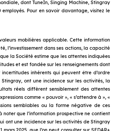
ondiale, dont TuneIn, Singing Machine, Stingray
 employés. Pour en savoir davantage, visitez le
aleurs mobilières applicable. Cette information
é, l’investissement dans ses actions, la capacité
n que la Société estime que les attentes indiquées
titudes et est fondée sur les renseignements dont
t incertitudes inhérents qui peuvent être d’ordre
tingray, ont une incidence sur les activités, la
ltats réels diffèrent sensiblement des attentes
xpressions comme « pouvoir », « s’attendre à », «
pressions semblables ou la forme négative de ces
t à noter que l’information prospective ne contient
i ont une incidence sur les activités de Stingray
 31 mars 2025, que l’on peut consulter sur SEDAR+