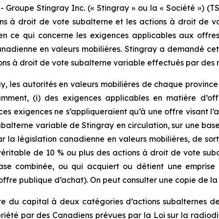
upe Stingray Inc. (« Stingray » ou la « Société ») (TS
ons à droit de vote subalterne et les actions à droit de
n ce qui concerne les exigences applicables aux offres
anadienne en valeurs mobilières. Stingray a demandé cett
tions à droit de vote subalterne variable effectués par de
y, les autorités en valeurs mobilières de chaque provinc
amment, (i) des exigences applicables en matière d’off
es exigences ne s’appliqueraient qu’à une offre visant l’a
ubalterne variable de Stingray en circulation, sur une base
ar la législation canadienne en valeurs mobilières, de sor
véritable de 10 % ou plus des actions à droit de vote suba
base combinée, ou qui acquiert ou détient une emprise 
offre publique d’achat). On peut consulter une copie de l
ure du capital à deux catégories d’actions subalternes 
opriété par des Canadiens prévues par la
Loi sur la radiodi