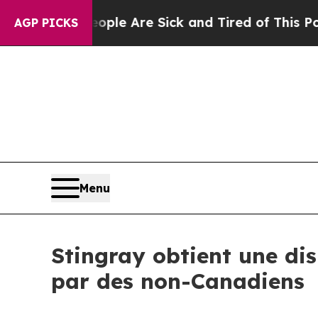
n: “People Are Sick and Tired of This Politics of
AGP PICKS
Menu
Stingray obtient une dis
par des non-Canadiens