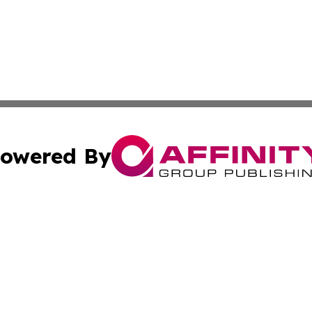
owered By
ubmit Press Release
Terms & Conditions
Copyright/DMCA
Inc. dba Affinity Group Publishing & Micronesia Arts Revi
Cookie Settings / Your Privacy Choices